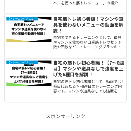
ベルを使った筋トレメニュー」の紹介で
す。ホームトレーニングとして、家に重
さの調節できるダンベルがある場合にで
きる筋トレメニューを組みました。道具
自宅筋トレ初心者編！マシンや道
【トレーニングメニュー】ホームトレーニング
がダンベルだけあればでき...
具を使わないメニューの動画を解
説！
自宅でできるトレーニングとして、道具
やマシンを使わない自重筋トレのセット
数や回数など、トレーニングプランの解
説です！筋トレ初心者でも取り組みやす
い内容でトレーニングメニューを作りま
した。「自宅筋トレメニューでマシンや
自宅の筋トレ初心者編！【7～8週
【トレーニングメニュー】ホームトレーニング
道具を使わない初心者編！...
目】マシンや道具なしで強度を上
げた6種目を解説！
自宅の筋トレ初心者編として、動画では4
番目にあたる7～8週目のトレーニング内
容です。マシンや道具なしでも強度を上
げて筋トレ効果を出すことは可能です！
今回は自宅でできるトレーニングのうち6
種目の呼吸法や回数、セット数について
紹介します。動画と...
スポンサーリンク