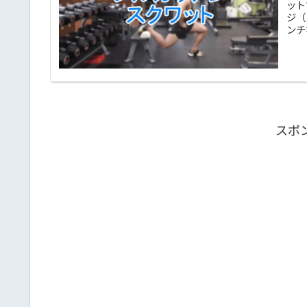
ット
ジ（
ンチ
スポ