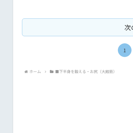
次
1
ホーム
■下半身を鍛える・お尻（大殿筋）