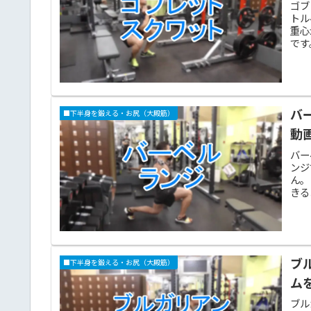
ゴブ
トル
重心
です
バ
■下半身を鍛える・お尻（大殿筋）
動
バー
ンジ
ん。
きる
ブ
■下半身を鍛える・お尻（大殿筋）
ム
ブル