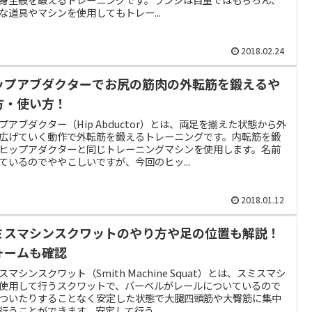
な道具やマシンを使用してもトレー...
2018.02.24
ップアブダクターでお尻の筋肉の外転筋を鍛えるや
方・使い方！
プアブダクター（Hip Abductor）とは、両足を揃えた状態から外
広げていく動作で外転筋を鍛えるトレーニングです。内転筋を鍛
ヒップアダクターと同じトレーニングマシンを使用します。名前
ているのでややこしいですが、今回のヒッ...
2018.01.12
ミスマシンスクワットのやり方や足の位置も解説！
ォームも確認
スマシンスクワット（Smith Machine Squat）とは、スミスマシ
使用して行うスクワットで、バーベルがレールについているので
ついたりすることなく安定した状態で大腿四頭筋や大臀筋に集中
行うことができます。安定して行う...