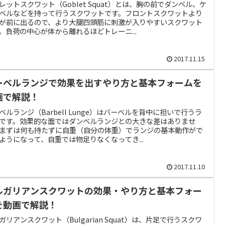
レットスクワット（Goblet Squat）とは、胸の前でダンベル、ケ
ベルなどを持って行うスクワットです。フロントスクワットより
が前に出るので、より大腿四頭筋に刺激が入りやすいスクワット
。負荷の中心が体から離れるほどトレーニ...
2017.11.15
ーベルランジで効果を出すやり方と基本フォームを
画で解説！
ベルランジ（Barbell Lunge）はバーベルを背中に担いで行うラ
です。効果的な面ではダンベルランジとの大きな差はありませ
まずは何も持たずに自重（自分の体重）でランジの基本動作がで
ようになって、自重では物足りなくなってき...
2017.11.10
ルガリアンスクワットの効果・やり方と基本フォー
を動画で解説！
ガリアンスクワット（Bulgarian Squat）は、片足で行うスクワ