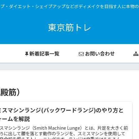
ップ・ダイエット・シェイプアップなどボディメイクを目指す人に本物の
東京筋トレ
新着記事一覧
お問い合わせ
大殿筋）
ミスマシンランジ(バックワードランジ)のやり方と
ォームを解説
スマシンランジ（Smith Machine Lunge）とは、片足を大きく前
ろに出して腰を落とす動作のランジを、スミスマシンを使用して
身全般を鍛えるトレーニングです。ランジは自重ではもちろん、