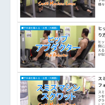
様々
ヒ
■下半身を鍛える・お尻（大殿筋）
り
ヒッ
側に
える
が似
ス
■下半身を鍛える・お尻（大殿筋）
フ
スミ
ンを
グラ
して