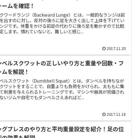
ォームを確認！
クワードランジ（Backward Lunge）とは、一般的なランジは前
を出すのに対し、反対の後ろに足を大きく出して上体を下げてい
ンジです。体重をかける前足の代わりに後ろ足を動かすので比較
定します。慣れていないと、難しいと感じ...
2017.11.20
ンベルスクワットの正しいやり方と重量や回数・フ
ームを解説！
ベルスクワット（Dumbbell Squat）とは、ダンベルを持ちなが
クワットをすることで、自重よりも負荷をかけられ、太ももに集
て刺激を与えられるトレーニングです。マシンや器具が完備され
ないジムや自宅でもダンベルさえあればど...
2017.11.18
ッグプレスのやり方と平均重量設定を紹介！足の位
別の効果も解説