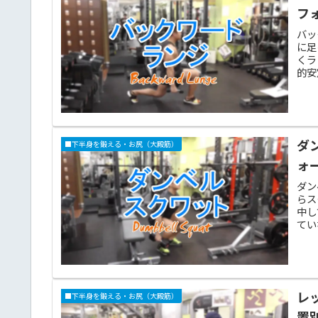
フ
バッ
に足
くラ
的安
ダ
■下半身を鍛える・お尻（大殿筋）
ォ
ダン
らス
中し
てい
レ
■下半身を鍛える・お尻（大殿筋）
置