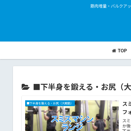
筋肉増量・バルクア
TOP
■下半身を鍛える・お尻（
ス
■下半身を鍛える・お尻（大殿筋）
フ
スミ
か後
下半