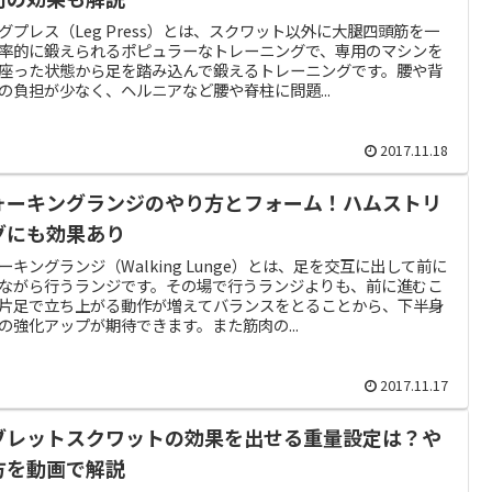
グプレス（Leg Press）とは、スクワット以外に大腿四頭筋を一
率的に鍛えられるポピュラーなトレーニングで、専用のマシンを
座った状態から足を踏み込んで鍛えるトレーニングです。腰や背
の負担が少なく、ヘルニアなど腰や脊柱に問題...
2017.11.18
ォーキングランジのやり方とフォーム！ハムストリ
グにも効果あり
ーキングランジ（Walking Lunge）とは、足を交互に出して前に
ながら行うランジです。その場で行うランジよりも、前に進むこ
片足で立ち上がる動作が増えてバランスをとることから、下半身
の強化アップが期待できます。また筋肉の...
2017.11.17
ブレットスクワットの効果を出せる重量設定は？や
方を動画で解説