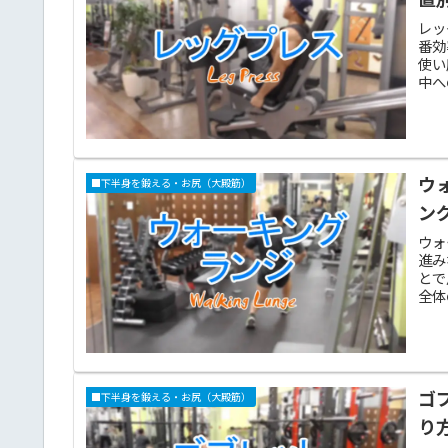
レッ
番効
使い
中へ
ウ
■下半身を鍛える・お尻（大殿筋）
ン
ウォ
進み
とで
全体
ゴ
■下半身を鍛える・お尻（大殿筋）
り