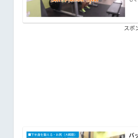
スポ
バ
■下半身を鍛える・お尻（大殿筋）