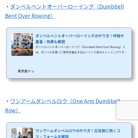
・
ダンベルベントオーバーローイング（Dumbbell
Bent Over Rowing）
ダンベルベントオーバーローイングのやり方！呼吸や
重量・効果も解説
ダンベルベントオーバーローイング（Dumbbell Bent Over Rowing）と
は、ダンベルを使って背中を強化するローイング系のトレーニングです。
バーベルベントオーバーローイングとほぼ同じ効果がありますが、やは
りダンベルのメリットである自由な動きと広い可動域を活用してバーベ
ルより広い範囲で刺激を与えられます。このベントオーバーローイングは
東京筋トレ
背中の厚みを作り上げるのにとても効果的なトレーニングです。広背筋、
大円筋、僧帽筋、菱形筋、脊柱起立筋、三角筋後部など体の後部をほと
んど強化できるのはもちろん、前腕筋、上腕二頭...
・
ワンアームダンベルロウ（One Arm Dumbbell
Row）
ワンアームダンベルロウのやり方！広背筋に効くコ
ツ・フォームを解説