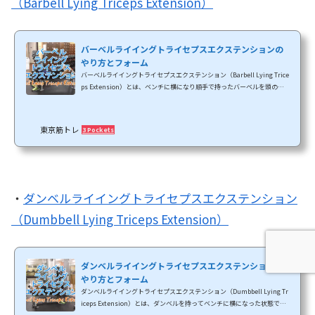
（Barbell Lying Triceps Extension）
バーベルライイングトライセプスエクステンションの
やり方とフォーム
バーベルライイングトライセプスエクステンション（Barbell Lying Trice
ps Extension）とは、ベンチに横になり順手で持ったバーベルを頭の真
上から後頭部へ上下させて上腕三頭筋を鍛えるトレーニングです。上腕二
頭筋を鍛える代表トレーニングがバーベルカールなら、上腕三頭筋を鍛
える代表トレーニングはこのライイングトライセプスエクステンション
東京筋トレ
3 Pockets
だと言えます。フレンチプレス（French Press）という名前で呼ばれる
こともあります。他の上腕三頭筋のトレーニングとは違ってライイングト
ライセプスエクステンションは上腕三頭筋を均...
・
ダンベルライイングトライセプスエクステンション
（Dumbbell Lying Triceps Extension）
ダンベルライイングトライセプスエクステンションの
やり方とフォーム
ダンベルライイングトライセプスエクステンション（Dumbbell Lying Tr
iceps Extension）とは、ダンベルを持ってベンチに横になった状態で上