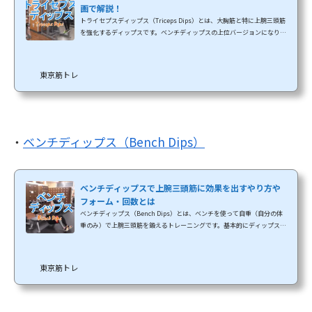
画で解説！
トライセプスディップス（Triceps Dips）とは、大胸筋と特に上腕三頭筋
を強化するディップスです。ベンチディップスの上位バージョンになりま
す。一般的なディップスは上体を前に20～30度倒した状態で上げ下げし
ますが、トライセプスディップスでは体をまっすぐに立てた状態で行い
ます。 トライセプスディップスのやり方を動画で確認 トライセプスディ
東京筋トレ
ップスで鍛えられる部位自分の体重を腕だけで持ち上げるので上腕三頭
筋に相当の刺激が入ります。太めの体型の方や体重が軽くても女性や筋力
がまだない人も、初心者の...
・
ベンチディップス（Bench Dips）
ベンチディップスで上腕三頭筋に効果を出すやり方や
フォーム・回数とは
ベンチディップス（Bench Dips）とは、ベンチを使って自重（自分の体
重のみ）で上腕三頭筋を鍛えるトレーニングです。基本的にディップスと
いうトレーニングは大胸筋を鍛えるトレーニングですが、フォームを少
し変えることで上腕三頭筋のトレーニングにもなります。ベンチディップ
スはトライセプスディップスの下位（難易度を下げた）バージョンです
東京筋トレ
が、トライセプスディップスより上腕三頭筋に刺激が入りやすいのでよ
く愛用されています。上級者の場合はベンチを2個使って足をベンチに乗
せたり、太ももの上にプレートを置くなど難易度...