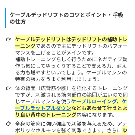
ケーブルデッドリフトのコツとポイント・呼吸
の仕方
ケーブルデッドリフトはデッドリフトの補助トレ
ーニング
であるので主にデッドリフトのパフォー
マンスを上げることがメインです。
補助トレーニングらしく行うために
ネガティブ動
作も気にしてゆっくりすることで支える力、耐え
る力も増やす
といいでしょう。ケーブルマシンの
特有の張力をうまく利用しましょう。
体の背面（広背筋や腰）を強化するトレーニング
ですが、刺激される筋肉部位の範囲が広いので同
じケーブルマシンを使う
ケーブルローイング
、
ケ
ーブルラットプルダウン
などもあわせて行うとよ
り良い背中のトレーニング
内容になります。
全身の筋肉に強い強度で刺激を与えるため、
アナ
ボリックホルモンを強く刺激
できます。さらに
ゆ