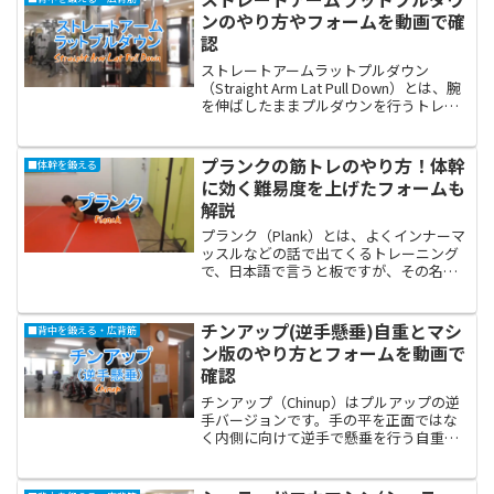
色々なやり方...
ンのやり方やフォームを動画で確
認
ストレートアームラットプルダウン
（Straight Arm Lat Pull Down）とは、腕
を伸ばしたままプルダウンを行うトレー
ニングです。腕を伸ばしたまま行うので
肩関節だけの動きとなり、背中トレーニ
ングの中ではほぼ唯一のアイソレーショ...
プランクの筋トレのやり方！体幹
■体幹を鍛える
に効く難易度を上げたフォームも
解説
プランク（Plank）とは、よくインナーマ
ッスルなどの話で出てくるトレーニング
で、日本語で言うと板ですが、その名前
の通りに板のように体をまっすぐな姿勢
にして行います。簡単な姿勢なので初心
者でも簡単にできます。腕立て伏せのよ
チンアップ(逆手懸垂)自重とマシ
■背中を鍛える・広背筋
うな姿勢になり、腕...
ン版のやり方とフォームを動画で
確認
チンアップ（Chinup）はプルアップの逆
手バージョンです。手の平を正面ではな
く内側に向けて逆手で懸垂を行う自重ト
レーニングの一つです。背中の真ん中に
厚みをつけ、力こぶと言われる上腕二頭
筋を大きくするのに有利です。プルアッ