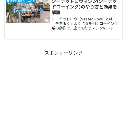
シーテッドロウマシン(シーテッ
■背中を鍛える・広背筋
プより腕の力（上腕...
ドローイング)のやり方と効果を
解説
シーテッドロウ（Seated Row）とは、
「舟を漕ぐ」ように腕を引くローイング
系の動作で、座って行うマシンのトレー
ニングです。広背筋を鍛える他のトレー
ニングに比べて座って行うシーテッドロ
ウはエネルギー消耗が少ないので、背中
を鍛えるメニュー...
スポンサーリンク