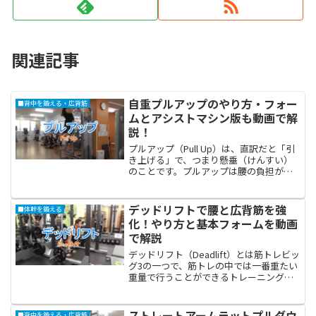
関連記事
自重プルアップのやり方・フォー
■背中を鍛える・広背筋
ムとアシストマシン版も動画で解
説！
プルアップ（Pull Up）は、直訳だと「引
き上げる」で、つまり懸垂（けんすい）
のことです。プルアップは腰の負担がな
く、肩甲骨を支える筋肉を鍛えることに
特化していて、背中の上部をしっかり鍛
えられるので、広い肩を作るには最高の
デッドリフトで腰と広背筋を強
■体幹を鍛える
トレーニングです...
化！やり方と基本フォームを動画
で解説
デッドリフト（Deadlift）とは筋トレビッ
グ3の一つで、筋トレの中では一番重たい
重量で行うことができるトレーニングで
す。このデッドリフトだけで体の7割以上
の筋肉を鍛えることができる最高のトレ
ーニングとも言えます。人それぞれに
ストレートアームラットプルダウ
■背中を鍛える・広背筋