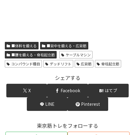
■体幹を鍛える
■背中を鍛える・広背筋
■腰を鍛える・脊柱起立筋
ケーブルマシン
コンパウンド種目
デッドリフト
広背筋
脊柱起立筋
シェアする
X
Facebook
はてブ
LINE
Pinterest
東京筋トレをフォローする